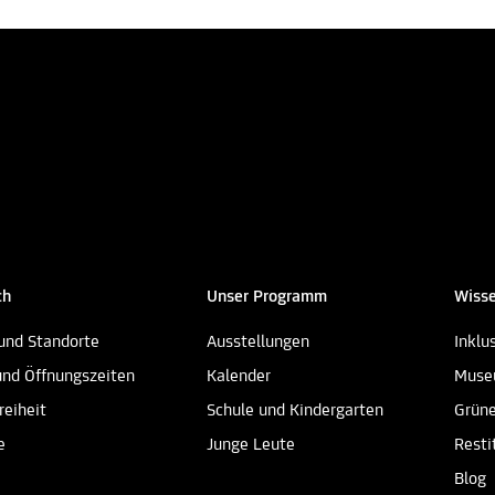
ch
Unser Programm
Wisse
und Standorte
Ausstellungen
Inklu
und Öffnungszeiten
Kalender
Muse
reiheit
Schule und Kindergarten
Grün
e
Junge Leute
Resti
Blog