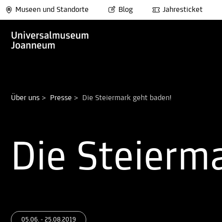
Museen und Standorte
Blog
Jahresticket
Über uns
>
Presse
>
Die Steiermark geht baden!
Die Steierm
05.06. - 25.08.2019