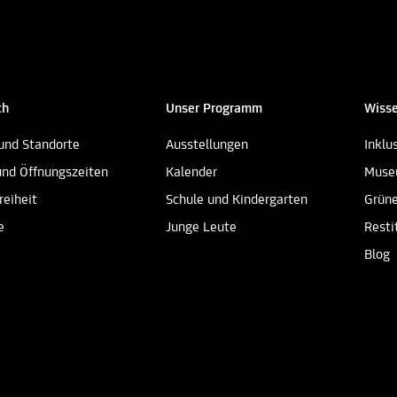
ch
Unser Programm
Wisse
und Standorte
Ausstellungen
Inklu
und Öffnungszeiten
Kalender
Muse
reiheit
Schule und Kindergarten
Grün
e
Junge Leute
Resti
Blog