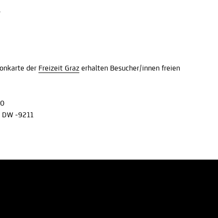
l
sonkarte der
Freizeit Graz
erhalten Besucher/innen freien
00
 DW -9211