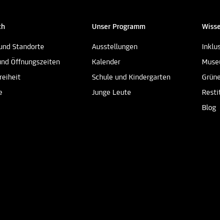
ch
Unser Programm
Wisse
und Standorte
Ausstellungen
Inklu
und Öffnungszeiten
Kalender
Muse
reiheit
Schule und Kindergarten
Grün
e
Junge Leute
Resti
Blog