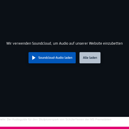
Wir verwenden Soundcloud, um Audio auf unserer Website einzubetten
Soundcloud-Audio laden
Alle laden
 mehr: Der Audioguide für den Skulpturenpark von Schüler*innen der MS Premstätten