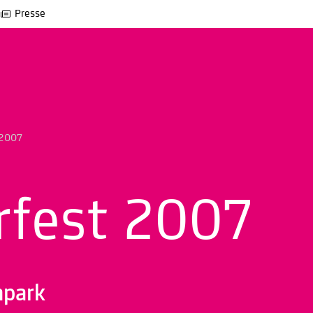
Presse
 2007
fest 2007
npark