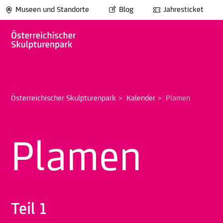
Museen und Standorte
Blog
Jahresticket
Österreichischer Skulpturenpark
>
Kalender
>
Plamen
Plamen
Teil 1