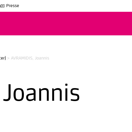
Presse
er)
>
AVRAMIDIS, Joannis
 Joannis