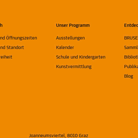
ch
Unser Programm
Entde
und Öffnungszeiten
Ausstellungen
BRUS
und Standort
Kalender
Samml
reiheit
Schule und Kindergarten
Biblio
Kunstvermittlung
Publik
Blog
Joanneumsviertel, 8010 Graz