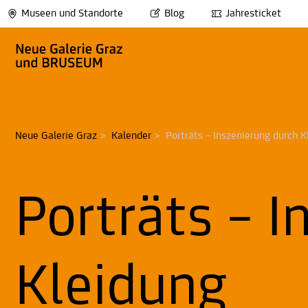
Museen und Standorte
Blog
Jahresticket
Neue Galerie Graz
>
Kalender
>
Porträts – Inszenierung durch K
Porträts – I
Kleidung