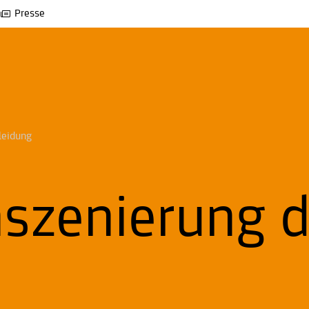
Presse
leidung
nszenierung 