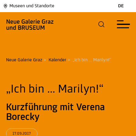
Museen und Standorte
DE
Neue Galerie Graz
>
Kalender
>
„Ich bin … Marilyn!“
„Ich bin … Marilyn!“
Kurzführung mit Verena
Borecky
17.09.2017