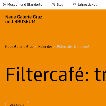
Museen und Standorte
Blog
Jahresticket
Neue Galerie Graz
>
Kalender
>
Filtercafé: trotzdem!
Filtercafé: 
21.12.2018