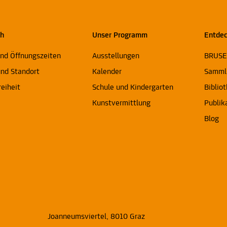
ch
Unser Programm
Entde
und Öffnungszeiten
Ausstellungen
BRUS
und Standort
Kalender
Samml
reiheit
Schule und Kindergarten
Biblio
Kunstvermittlung
Publik
Blog
Joanneumsviertel, 8010 Graz