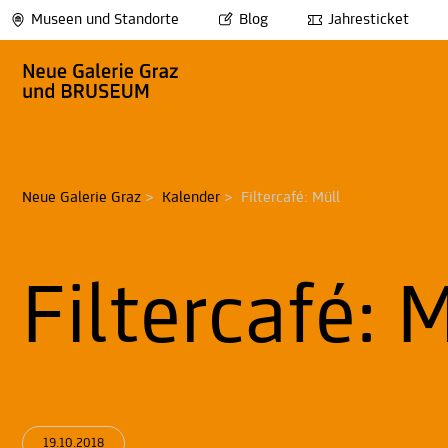
Museen und Standorte
Blog
Jahresticket
Neue Galerie Graz
>
Kalender
>
Filtercafé: Müll
Filtercafé: 
19.10.2018