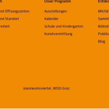
ch
Unser Programm
Entde
und Öffnungszeiten
Ausstellungen
BRUS
und Standort
Kalender
Samml
reiheit
Schule und Kindergarten
Biblio
Kunstvermittlung
Publik
Blog
Joanneumsviertel, 8010 Graz