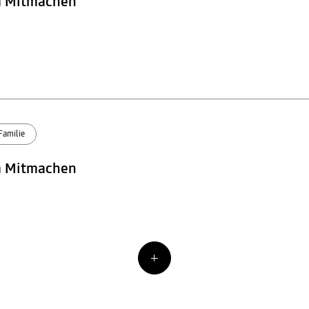
m Mitmachen
Familie
m Mitmachen