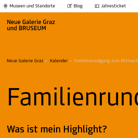
Museen und Standorte
Blog
Jahresticket
Neue Galerie Graz
>
Kalender
>
Familienrundgang zum Mitmac
Familienru
Was ist mein Highlight?