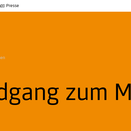
Presse
hen
ndgang zum 