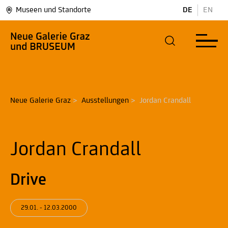
Museen und Standorte
DE
EN
Neue Galerie Graz
>
Ausstellungen
>
Jordan Crandall
Jordan Crandall
Drive
29.01. - 12.03.2000