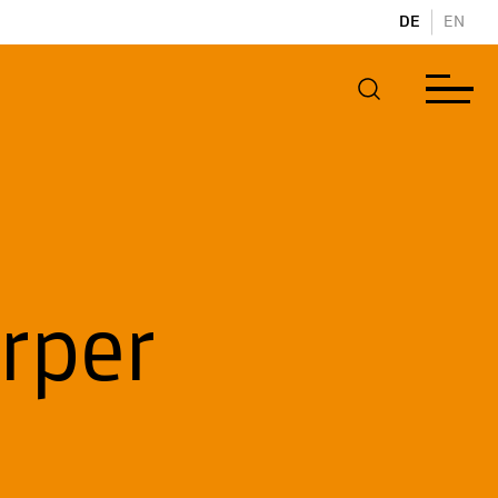
DE
EN
rper