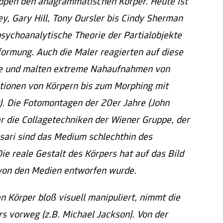
uppen den anagrammatischen Körper. Heute ist
y, Gary Hill, Tony Oursler bis Cindy Sherman
psychoanalytische Theorie der Partialobjekte
formung. Auch die Maler reagierten auf diese
fie und malten extreme Nahaufnahmen von
tionen von Körpern bis zum Morphing mit
). Die Fotomontagen der 20er Jahre (John
er die Collagetechniken der Wiener Gruppe, der
sari sind das Medium schlechthin des
e reale Gestalt des Körpers hat auf das Bild
s von den Medien entworfen wurde.
en Körper bloß visuell manipuliert, nimmt die
rs vorweg (z.B. Michael Jackson). Von der