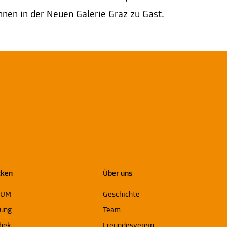
nnen in der Neuen Galerie Graz zu Gast.
cken
Über uns
EUM
Geschichte
ung
Team
thek
Freundesverein