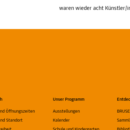
waren wieder acht Künstler/i
ch
Unser Programm
Entde
und Öffnungszeiten
Ausstellungen
BRUS
und Standort
Kalender
Samml
reiheit
Schule und Kindergarten
Biblio