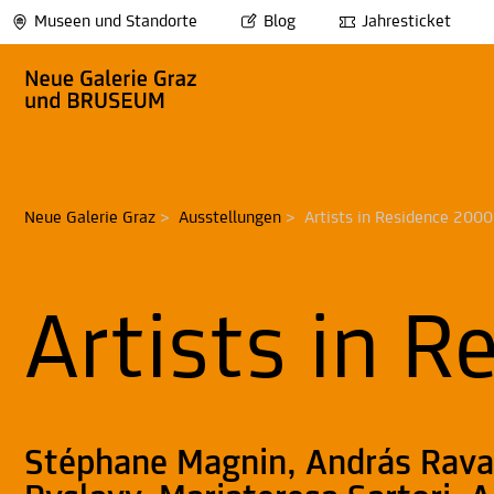
Museen und Standorte
Blog
Jahresticket
Neue Galerie Graz
>
Ausstellungen
>
Artists in Residence 2000
Artists in 
Stéphane Magnin, András Rava