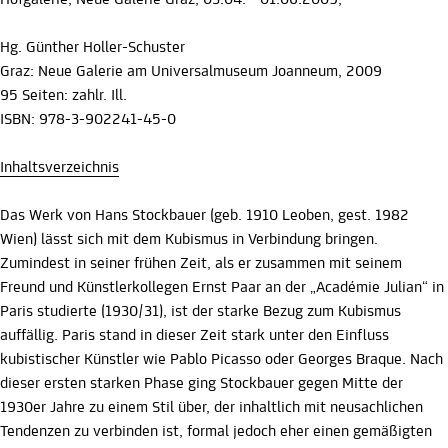
Hofgalerie, Neue Galerie Graz, 03.04. - 01.06.2009,
Hg. Günther Holler-Schuster
Graz: Neue Galerie am Universalmuseum Joanneum, 2009
95 Seiten: zahlr. Ill.
ISBN: 978-3-902241-45-0
Inhaltsverzeichnis
Das Werk von Hans Stockbauer (geb. 1910 Leoben, gest. 1982
Wien) lässt sich mit dem Kubismus in Verbindung bringen.
Zumindest in seiner frühen Zeit, als er zusammen mit seinem
Freund und Künstlerkollegen Ernst Paar an der „Académie Julian“ in
Paris studierte (1930/31), ist der starke Bezug zum Kubismus
auffällig. Paris stand in dieser Zeit stark unter den Einfluss
kubistischer Künstler wie Pablo Picasso oder Georges Braque. Nach
dieser ersten starken Phase ging Stockbauer gegen Mitte der
1930er Jahre zu einem Stil über, der inhaltlich mit neusachlichen
Tendenzen zu verbinden ist, formal jedoch eher einen gemäßigten