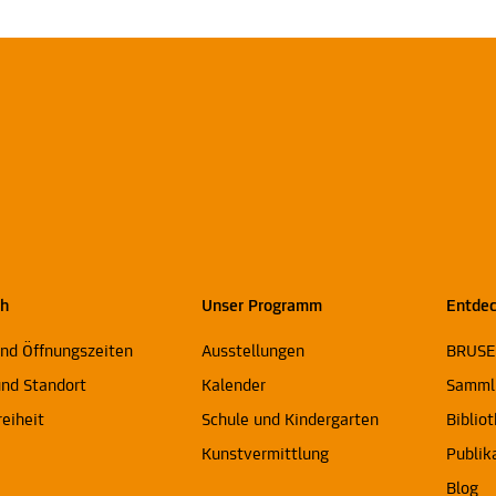
ch
Unser Programm
Entde
und Öffnungszeiten
Ausstellungen
BRUS
und Standort
Kalender
Samml
reiheit
Schule und Kindergarten
Biblio
Kunstvermittlung
Publik
Blog