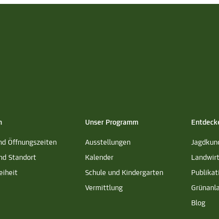
h
Unser Programm
Entdeck
nd Öffnungszeiten
Ausstellungen
Jagdkun
nd Standort
Kalender
Landwir
eiheit
Schule und Kindergarten
Publikat
Vermittlung
Grünanl
Blog