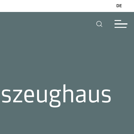
DE
eszeughaus