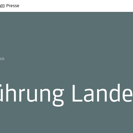
Presse
aus
führung Land