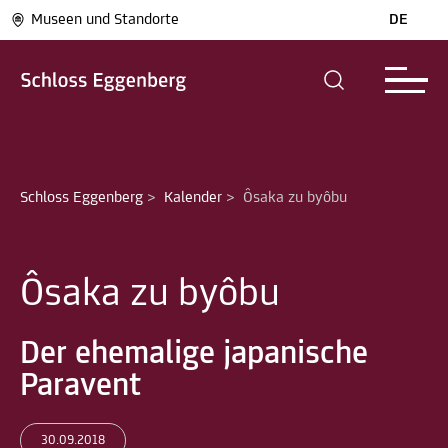
Museen und Standorte
DE
Schloss Eggenberg
>
Kalender
>
Ôsaka zu byôbu
Ôsaka zu byôbu
Der ehemalige japanische
Paravent
30.09.2018