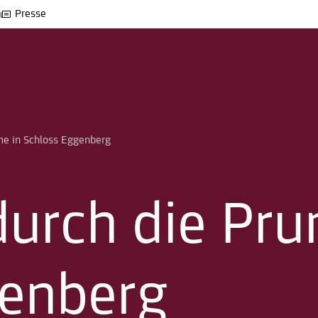
Presse
me in Schloss Eggenberg
urch die Pru
genberg