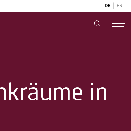
DE
EN
nkräume in