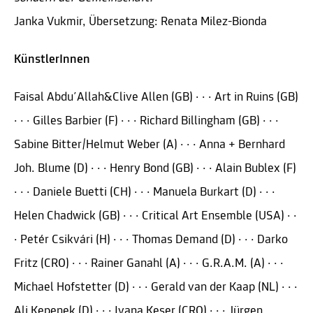
Janka Vukmir, Übersetzung: Renata Milez-Bionda
KünstlerInnen
Faisal Abdu´Allah&Clive Allen (GB) · · · Art in Ruins (GB)
· · · Gilles Barbier (F) · · · Richard Billingham (GB) · · ·
Sabine Bitter/Helmut Weber (A) · · · Anna + Bernhard
Joh. Blume (D) · · · Henry Bond (GB) · · · Alain Bublex (F)
· · · Daniele Buetti (CH) · · · Manuela Burkart (D) · · ·
Helen Chadwick (GB) · · · Critical Art Ensemble (USA) · ·
· Petér Csikvári (H) · · · Thomas Demand (D) · · · Darko
Fritz (CRO) · · · Rainer Ganahl (A) · · · G.R.A.M. (A) · · ·
Michael Hofstetter (D) · · · Gerald van der Kaap (NL) · · ·
Ali Kepenek (D) · · · Ivana Keser (CRO) · · · Jürgen