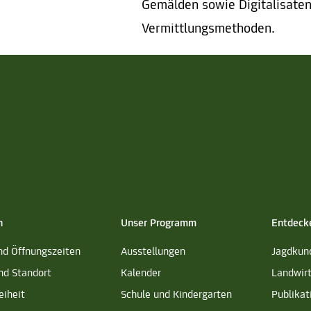
Gemälden sowie Digitalisaten
Vermittlungsmethoden.
h
Unser Programm
Entdeck
nd Öffnungszeiten
Ausstellungen
Jagdkun
nd Standort
Kalender
Landwir
eiheit
Schule und Kindergarten
Publikat