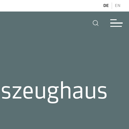
DE
EN
eszeughaus