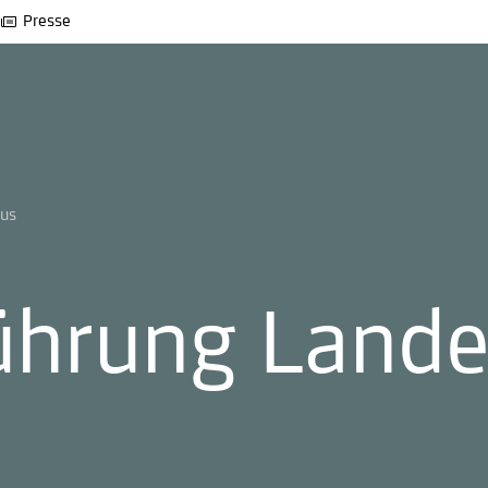
Presse
aus
führung Land