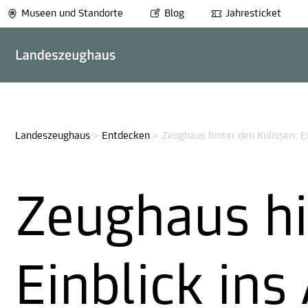
Museen und Standorte
Blog
Jahresticket
Landeszeughaus
>
Entdecken
>
Zeughaus hinter den Kulissen: Ei
Zeughaus hi
Einblick ins