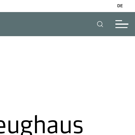
DE
s
eughaus