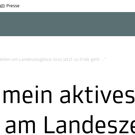
Presse
leben am Landeszeughaus Graz jetzt zu Ende geht …“
mein aktive
n am Landesz