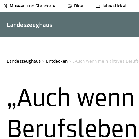
Museen und Standorte
Blog
Jahresticket
Landeszeughaus
>
Entdecken
>
„Auch wenn mein aktives Berufs
„Auch wenn 
Berufslebe