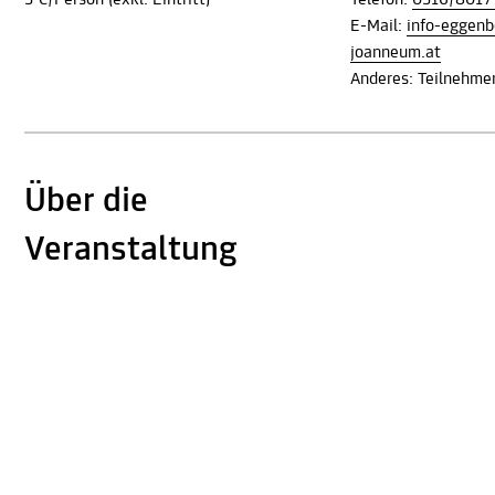
3 €/Person (exkl. Eintritt)
Telefon:
0316/8017
E-Mail:
info-eggen
joanneum.at
Anderes: Teilnehme
Über die
Veranstaltung