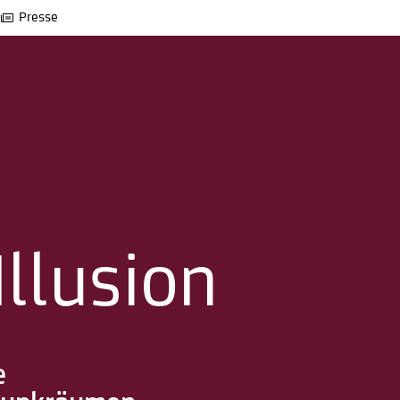
Presse
llusion
e