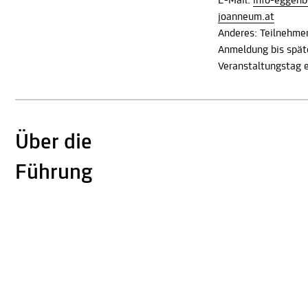
E-Mail:
info-eggen
joanneum.at
Anderes: Teilnehme
Anmeldung bis spät
Veranstaltungstag e
Über die
Führung