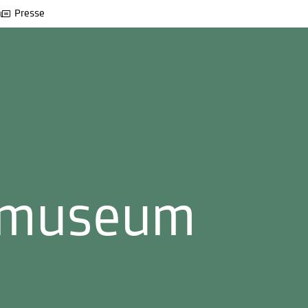
Presse
emuseum