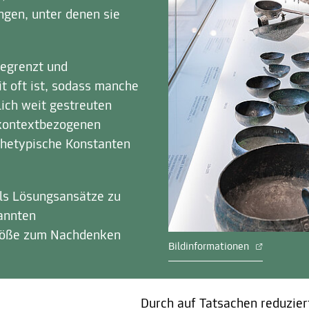
ngen, unter denen sie
begrenzt und
t oft ist, sodass manche
lich weit gestreuten
 kontextbezogenen
chetypische Konstanten
als Lösungsansätze zu
annten
stöße zum Nachdenken
Bildinformationen
Durch auf Tatsachen reduziert