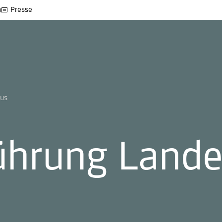
Presse
aus
führung Land