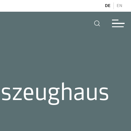
DE
EN
eszeughaus