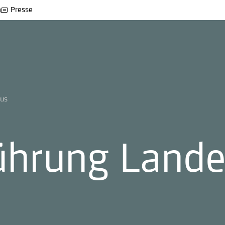
Presse
aus
führung Land