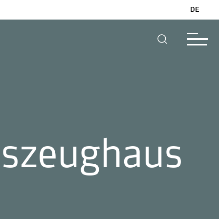
DE
eszeughaus