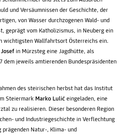
en schlummernder und stets zum Ausbruch
huld und Versäumnissen der Geschichte, der
tigen, von Wasser durchzogenen Wald- und
ßt, geprägt vom Katholizismus, in Neuberg ein
 wichtigsten Wallfahrtsort Österreichs ein.
 Josef
in Mürzsteg eine Jagdhütte, als
947 dem jeweils amtierenden Bundespräsidenten
ahmen des steirischen herbst hat das Institut
aum Steiermark
Marko Lulić
eingeladen, eine
ztal zu realisieren. Dieser besonderen Region
irchen- und Industriegeschichte in Verflechtung
ig prägenden Natur-, Klima- und