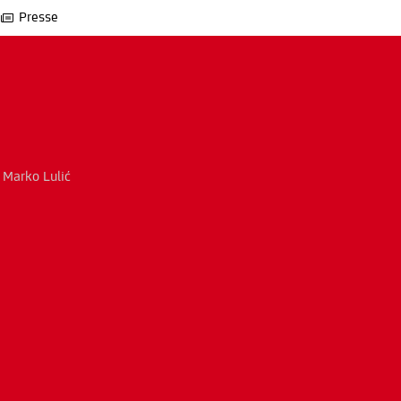
Presse
>
Marko Lulić