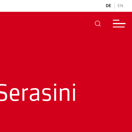
DE
EN
Serasini