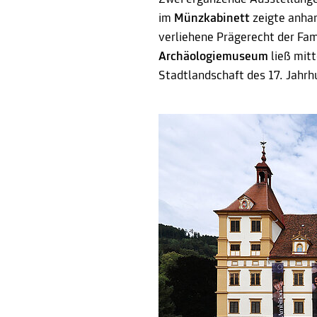
im
Münzkabinett
zeigte anha
verliehene Prägerecht der Fami
Archäologiemuseum
ließ mit
Stadtlandschaft des 17. Jahrh