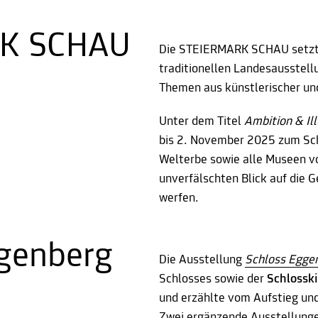
RK SCHAU
Die STEIERMARK SCHAU setzt m
traditionellen Landesausstell
Themen aus künstlerischer und
Unter dem Titel
Ambition & Ill
bis 2. November 2025 zum Sc
Welterbe sowie alle Museen vo
unverfälschten Blick auf die 
werfen.
ggenberg
Die Ausstellung
Schloss Eggen
Schlosses sowie der
Schlossk
und erzählte vom Aufstieg und 
Zwei ergänzende Ausstellunge