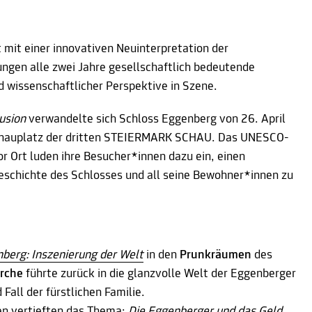
it einer innovativen Neuinterpretation der
ungen alle zwei Jahre gesellschaftlich bedeutende
 wissenschaftlicher Perspektive in Szene.
usion
verwandelte sich Schloss Eggenberg von 26. April
hauplatz der dritten STEIERMARK SCHAU. Das UNESCO-
r Ort luden ihre Besucher*innen dazu ein, einen
Geschichte des Schlosses und all seine Bewohner*innen zu
berg: Inszenierung der Welt
in den
Prunkräumen
des
irche
führte zurück in die glanzvolle Welt der Eggenberger
Fall der fürstlichen Familie.
n vertieften das Thema:
Die Eggenberger und das Geld