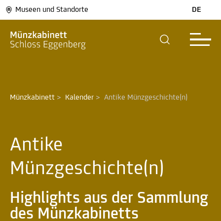
Museen und Standorte
DE
Münzkabinett
>
Kalender
>
Antike Münzgeschichte(n) 
Antike
Münzgeschichte(n)
Highlights aus der Sammlung
des Münzkabinetts