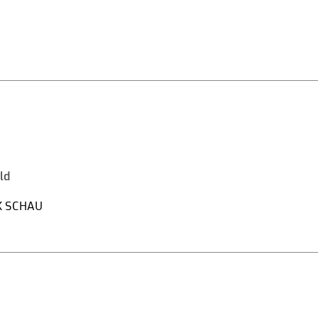
eld
K SCHAU