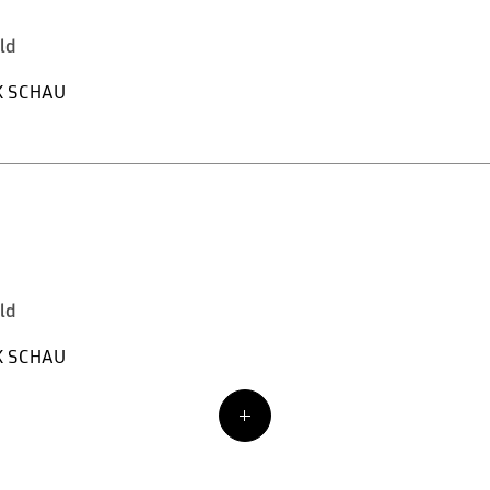
eld
K SCHAU
eld
K SCHAU