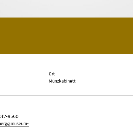
Ort
Münzkabinett
017-9560
nberg@museum-