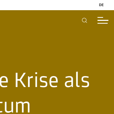
DE
e Krise als
htum