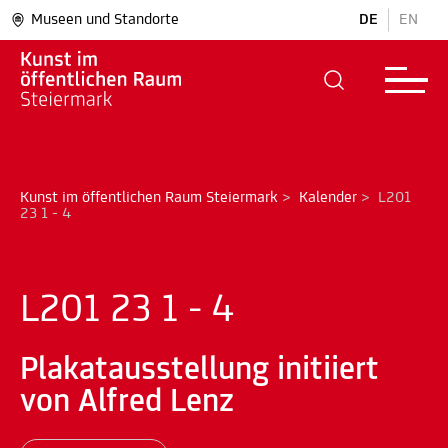
Museen und Standorte
DE
EN
Kunst im öffentlichen Raum Steiermark
>
Kalender
>
L201 
23 1 - 4
L201 23 1 - 4
Plakatausstellung initiiert
von Alfred Lenz