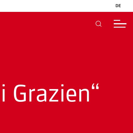
DE
i Grazien“