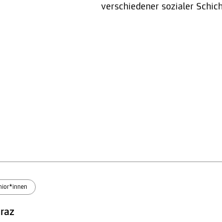
verschiedener sozialer Schic
nior*innen
Graz