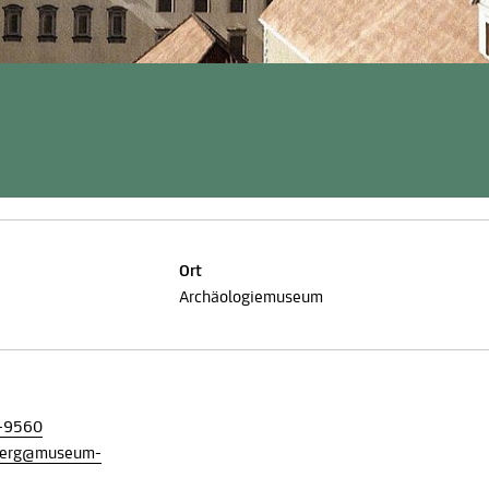
Ort
Archäologiemuseum
-9560
berg@museum-