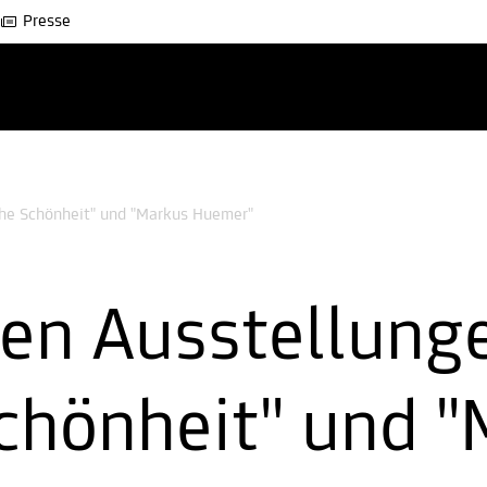
Presse
che Schönheit" und "Markus Huemer"
en Ausstellung
chönheit" und 