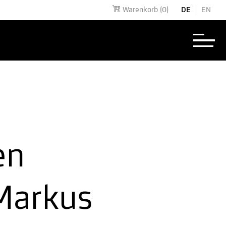
Warenkorb
(0)
DE
EN
en
"Markus