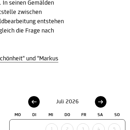
. In seinen Gemälden
tstelle zwischen
Bildbearbeitung entstehen
gleich die Frage nach
chönheit" und "Markus
Juli 2026
MO
DI
MI
DO
FR
SA
SO
1
2
3
4
5