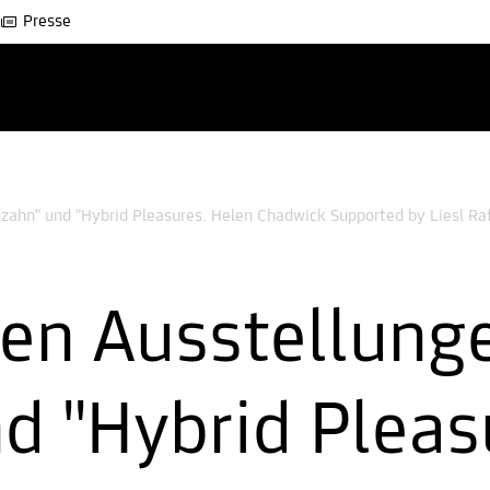
Presse
ahn" und "Hybrid Pleasures. Helen Chadwick Supported by Liesl Ra
en Ausstellung
d "Hybrid Pleas