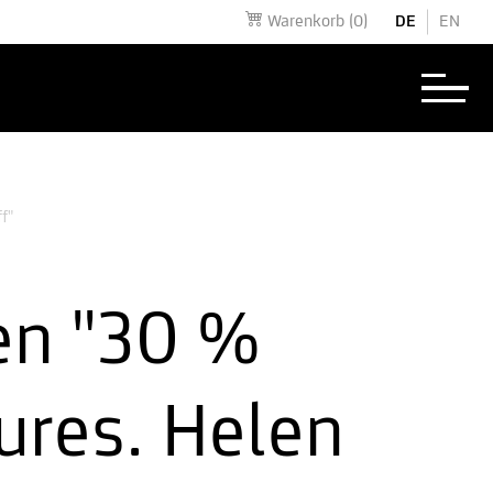
Warenkorb
(0)
DE
EN
ff"
en "30 %
ures. Helen