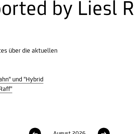
rted by Liesl R
es über die aktuellen
hn" und "Hybrid
Raff"
August 2026