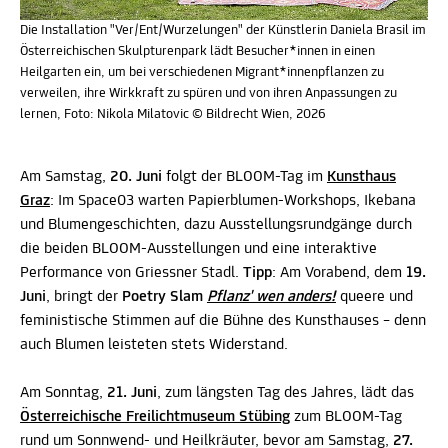
Die Installation "Ver/Ent/Wurzelungen" der Künstlerin Daniela Brasil im
Österreichischen Skulpturenpark lädt Besucher*innen in einen
Heilgarten ein, um bei verschiedenen Migrant*innenpflanzen zu
verweilen, ihre Wirkkraft zu spüren und von ihren Anpassungen zu
lernen, Foto: Nikola Milatovic © Bildrecht Wien, 2026
Am Samstag,
20. Juni
folgt der BLOOM-Tag im
Kunsthaus
Graz
: Im Space03 warten Papierblumen-Workshops, Ikebana
und Blumengeschichten, dazu Ausstellungsrundgänge durch
die beiden BLOOM-Ausstellungen und eine interaktive
Performance von Griessner Stadl.
Tipp
: Am Vorabend, dem
19.
Juni
, bringt der
Poetry Slam
Pflanz' wen anders!
queere und
feministische Stimmen auf die Bühne des Kunsthauses – denn
auch Blumen leisteten stets Widerstand.
Am Sonntag,
21. Juni
, zum längsten Tag des Jahres, lädt das
Österreichische Freilichtmuseum Stübing
zum BLOOM-Tag
rund um Sonnwend- und Heilkräuter, bevor am Samstag,
27.