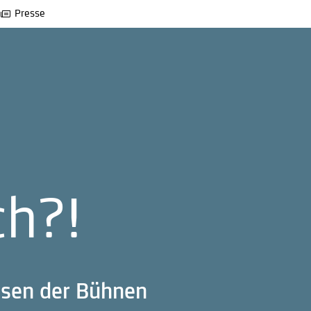
Presse
ch?!
issen der Bühnen