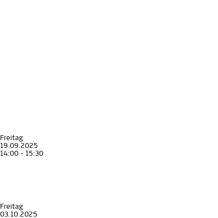
Freitag
19.09.2025
14:00 - 15:30
Führung
Erwachsene
Senior*innen
Stadt Land Geschichte
Graz und die Steiermark in 90 Minuten
Museum für Geschichte
Freitag
03.10.2025