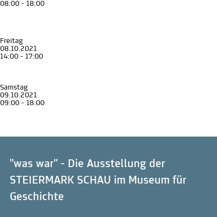
08:00 - 18:00
Exkursion
Busfahrt nach Oberwölz
„Stadt ist was sich selbst Stadt nennt“
Museum für Geschichte
Freitag
08.10.2021
14:00 - 17:00
Exkursion
Graz und seine Befestigung
Museum für Geschichte
Samstag
09.10.2021
09:00 - 18:00
Exkursion
Busfahrt nach Fürstenfeld
Stadtbefestigung und Wehrlandschaft
Museum für Geschichte
"was war" - Die Ausstellung der
STEIERMARK SCHAU im Museum für
Geschichte