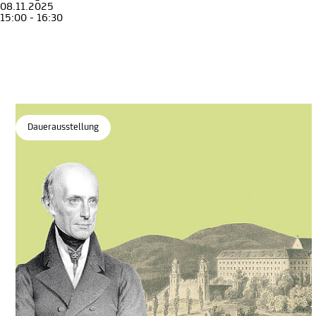
08.11.2025
15:00 - 16:30
Familienführung
Kinder
Familie
Unterwegs mit Johann, Anna und Franz
Familienführung im Erzherzog Johann Museum
Erzherzog Johann Museum Schloss Stainz
, Museen in Schloss Stainz
Dauerausstellung