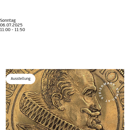
Erwachsene
Geld regiert die Welt – Die Krise als Weg zu Macht und Reichtum
Die Eggenberger und das Geld
Münzkabinett
, STEIERMARK SCHAU
Sonntag
06.07.2025
11:00 - 11:50
Führung
Erwachsene
Geld regiert die Welt – Die Krise als Weg zu Macht und Reichtum
Die Eggenberger und das Geld
Münzkabinett
, STEIERMARK SCHAU
Ausstellung