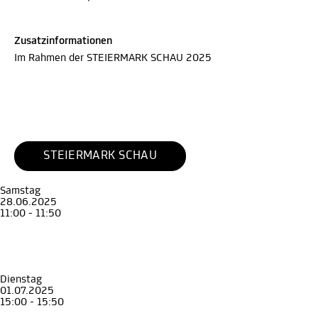
Zusatzinformationen
Im Rahmen der STEIERMARK SCHAU 2025
STEIERMARK SCHAU
Samstag
28.06.2025
11:00 - 11:50
Führung
Erwachsene
Geld regiert die Welt – Die Krise als Weg zu Macht und Reichtum
Die Eggenberger und das Geld
Münzkabinett
, STEIERMARK SCHAU
Dienstag
01.07.2025
15:00 - 15:50
Führung