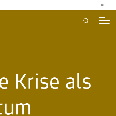
DE
e Krise als
htum