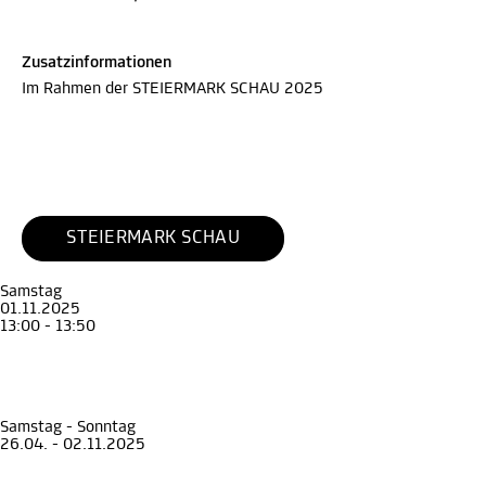
Zusatzinformationen
Im Rahmen der STEIERMARK SCHAU 2025
STEIERMARK SCHAU
Samstag
01.11.2025
13:00 - 13:50
Führung
Erwachsene
Geld regiert die Welt – Die Krise als Weg zu Macht und Reichtum
Die Eggenberger und das Geld
Münzkabinett
, STEIERMARK SCHAU
Samstag - Sonntag
26.04. - 02.11.2025
Die Eggenberger und das Geld
im Rahmen der STEIERMARK SCHAU 2025